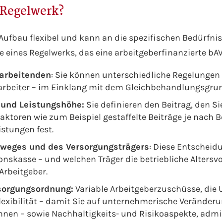
 Regelwerk?
 Aufbau flexibel und kann an die spezifischen Bedürfn
e eines Regelwerks, das eine arbeitgeberfinanzierte bA
tarbeitenden
: Sie können unterschiedliche Regelungen
arbeiter – im Einklang mit dem Gleichbehandlungsgrund
 und Leistungshöhe:
Sie definieren den Beitrag, den Si
aktoren wie zum Beispiel gestaffelte Beiträge je nach 
stungen fest.
weges und des Versorgungsträgers
: Diese Entscheid
onskasse – und welchen Träger die betriebliche Altersv
Arbeitgeber.
rsorgungsordnung:
Variable Arbeitgeberzuschüsse, d
 Flexibilität – damit Sie auf unternehmerische Veränd
nen – sowie Nachhaltigkeits- und Risikoaspekte, admin