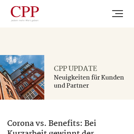
IHR UNTERNEHMEN
Ihre Branche
UNSERE LEISTUNGEN
CPP UPDATE
Neuigkeiten für Kunden
Ihre Aufgabe
Beratung
und Partner
CPP
Ihr Thema
Versorgung
Unternehmen
Corona vs. Benefits: Bei
Verwaltung
Newsroom
ZUM BAV PORTAL