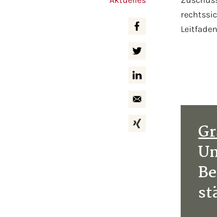
Aktuelles
Zuschüss
rechtssi
Leitfade
Gr
Um
Be
st