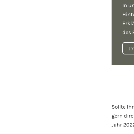
In u
Hint
Erkl
des 
Je
Sollte Ih
gern dire
Jahr 202