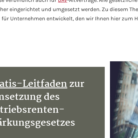
e verbindlich auch für
bAV
-Altverträge. Alle gesetzli
cher eingerichtet und umgesetzt werden. Zu diesem Th
n für Unternehmen entwickelt, den wir Ihnen hier zum H
atis-Leitfaden
zur
setzung des
triebsrenten-
ärkungsgesetzes