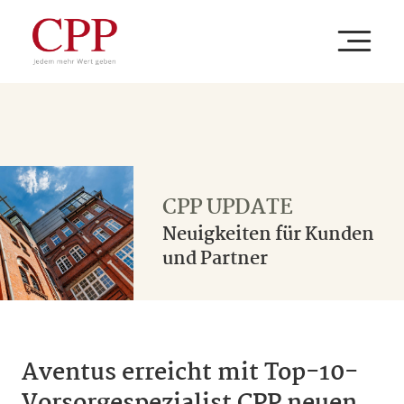
IHR UNTERNEHMEN
Ihre Branche
UNSERE LEISTUNGEN
CPP UPDATE
Neuigkeiten für Kunden
Ihre Aufgabe
Beratung
und Partner
CPP
Ihr Thema
Versorgung
Unternehmen
Aventus erreicht mit Top-10-
Verwaltung
Newsroom
ZUM BAV PORTAL