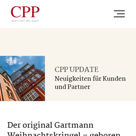
IHR UNTERNEHMEN
Ihre Branche
UNSERE LEISTUNGEN
CPP UPDATE
Neuigkeiten für Kunden
Ihre Aufgabe
Beratung
und Partner
CPP
Ihr Thema
Versorgung
Unternehmen
Der original Gartmann
Verwaltung
Newsroom
ZUM BAV PORTAL